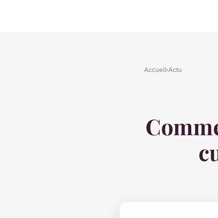
Accueil
›
Actu
Commen
c