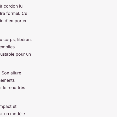
à cordon lui
dre formel. Ce
oin d'emporter
u corps, libérant
remplies.
justable pour un
. Son allure
énements
 le rend très
ompact et
our un modèle