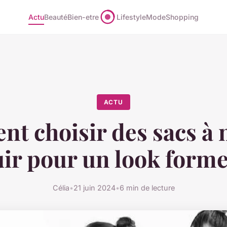
Actu
Beauté
Bien-etre
Lifestyle
Mode
Shopping
ACTU
t choisir des sacs à 
uir pour un look forme
Célia
•
21 juin 2024
•
6 min de lecture