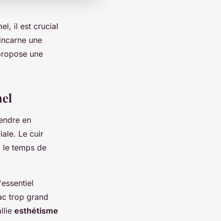
l, il est crucial
 incarne une
 propose une
mel
rendre en
ale. Le cuir
z le temps de
'essentiel
ac trop grand
llie
esthétisme