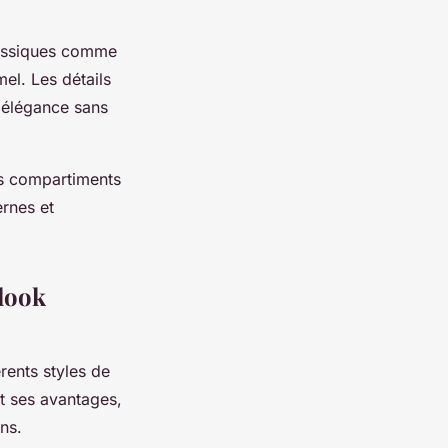
classiques comme
el. Les détails
'élégance sans
es compartiments
rnes et
 look
érents styles de
t ses avantages,
ns.