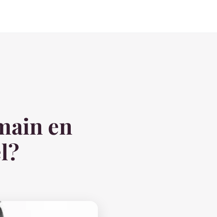
main en
l?