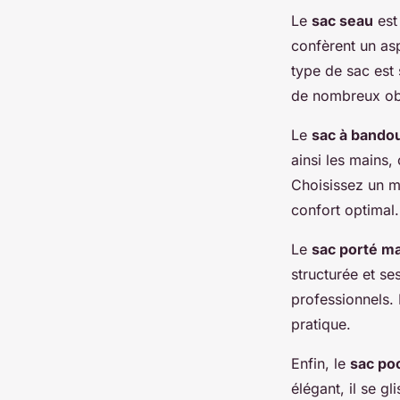
Le
sac seau
est
confèrent un asp
type de sac est 
de nombreux ob
Le
sac à bandou
ainsi les mains,
Choisissez un m
confort optimal.
Le
sac porté m
structurée et s
professionnels. 
pratique.
Enfin, le
sac po
élégant, il se g