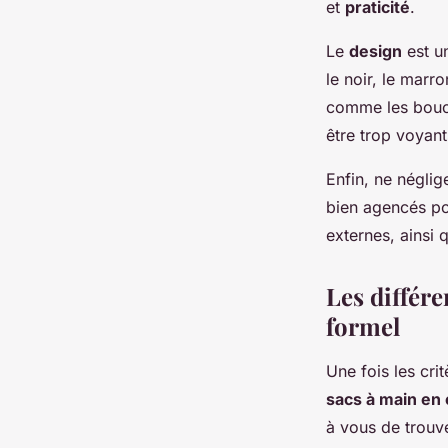
et
praticité
.
Le
design
est un
le noir, le marr
comme les boucl
être trop voyant
Enfin, ne néglig
bien agencés po
externes, ainsi 
Les différe
formel
Une fois les cri
sacs à main en 
à vous de trouve