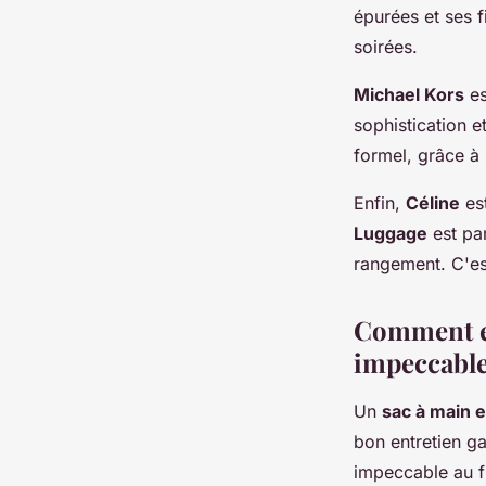
épurées et ses f
soirées.
Michael Kors
es
sophistication 
formel, grâce à 
Enfin,
Céline
es
Luggage
est par
rangement. C'est
Comment en
impeccabl
Un
sac à main e
bon entretien g
impeccable au fi