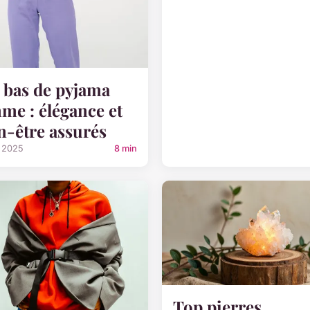
 bas de pyjama
me : élégance et
n-être assurés
l 2025
8 min
Top pierres