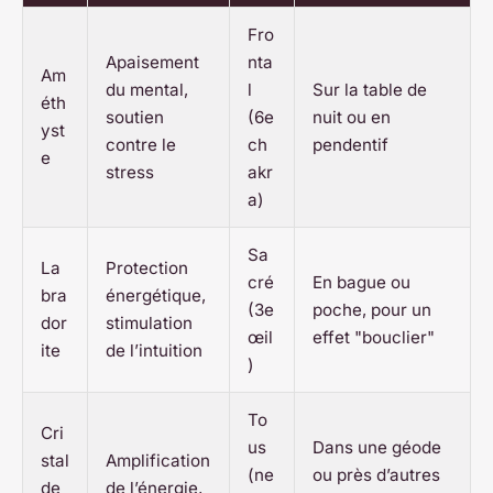
Fro
Apaisement
nta
Am
du mental,
l
Sur la table de
éth
soutien
(6e
nuit ou en
yst
contre le
ch
pendentif
e
stress
akr
a)
Sa
La
Protection
cré
En bague ou
bra
énergétique,
(3e
poche, pour un
dor
stimulation
œil
effet "bouclier"
ite
de l’intuition
)
To
Cri
us
Dans une géode
stal
Amplification
(ne
ou près d’autres
de
de l’énergie,