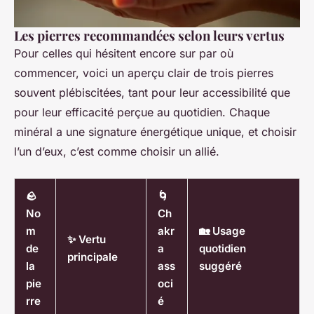
Les pierres recommandées selon leurs vertus
Pour celles qui hésitent encore sur par où
commencer, voici un aperçu clair de trois pierres
souvent plébiscitées, tant pour leur accessibilité que
pour leur efficacité perçue au quotidien. Chaque
minéral a une signature énergétique unique, et choisir
l’un d’eux, c’est comme choisir un allié.
🪨
🌀
No
Ch
m
akr
🏡 Usage
✨ Vertu
de
a
quotidien
principale
la
ass
suggéré
pie
oci
rre
é