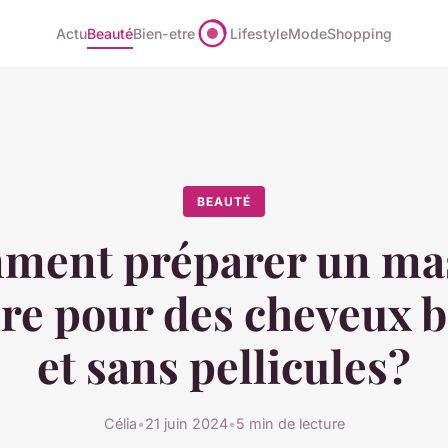
Actu
Beauté
Bien-etre
Lifestyle
Mode
Shopping
BEAUTÉ
ment préparer un ma
ire pour des cheveux b
et sans pellicules?
Célia
•
21 juin 2024
•
5 min de lecture