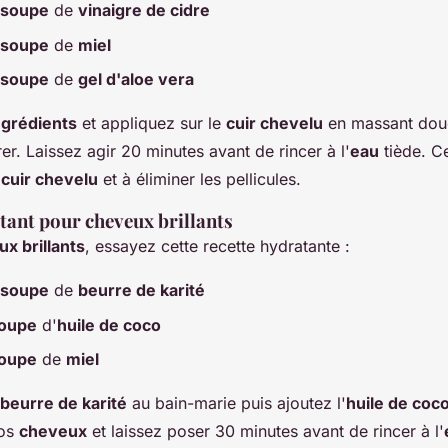
à soupe
de
vinaigre de cidre
à soupe
de
miel
à soupe
de
gel d'aloe vera
ngrédients
et appliquez sur le
cuir chevelu
en massant dou
rer. Laissez agir 20 minutes avant de rincer à l'
eau
tiède. 
e
cuir chevelu
et à éliminer les pellicules.
ant pour cheveux brillants
x brillants
, essayez cette recette hydratante :
à soupe
de
beurre de karité
soupe
d'
huile de coco
soupe
de
miel
beurre de karité
au bain-marie puis ajoutez l'
huile de coc
vos
cheveux
et laissez poser 30 minutes avant de rincer à l'