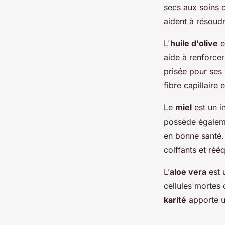
secs aux soins c
aident à résoudr
L'
huile d'olive
e
aide à renforcer
prisée pour ses 
fibre capillaire e
Le
miel
est un i
possède égaleme
en bonne santé
coiffants et réé
L’
aloe vera
est 
cellules mortes
karité
apporte un