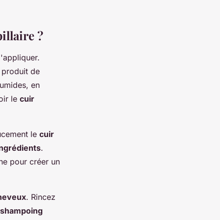
llaire ?
l'appliquer.
 produit de
umides, en
oir le
cuir
ucement le
cuir
ingrédients
.
he pour créer un
heveux
. Rincez
shampoing