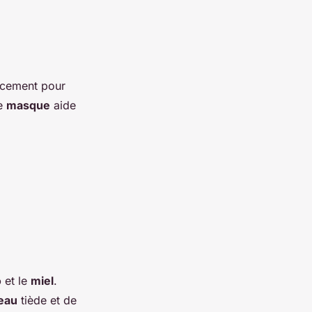
cement pour
Ce
masque
aide
o
et le
miel
.
eau
tiède et de