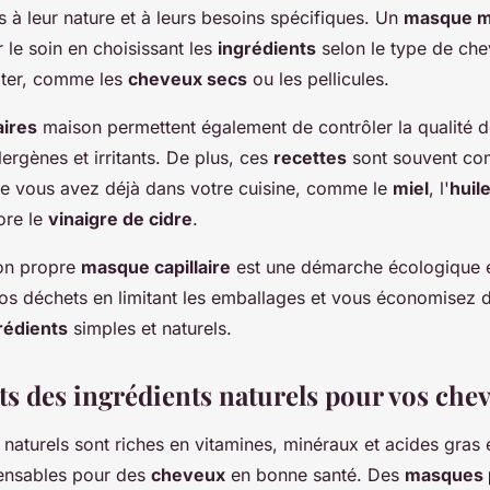
 à leur nature et à leurs besoins spécifiques. Un
masque m
 le soin en choisissant les
ingrédients
selon le type de che
iter, comme les
cheveux secs
ou les pellicules.
aires
maison permettent également de contrôler la qualité 
llergènes et irritants. De plus, ces
recettes
sont souvent c
ue vous avez déjà dans votre cuisine, comme le
miel
, l'
huile
ore le
vinaigre de cidre
.
son propre
masque capillaire
est une démarche écologique 
os déchets en limitant les emballages et vous économisez d
rédients
simples et naturels.
its des ingrédients naturels pour vos che
naturels sont riches en vitamines, minéraux et acides gras 
ensables pour des
cheveux
en bonne santé. Des
masques 