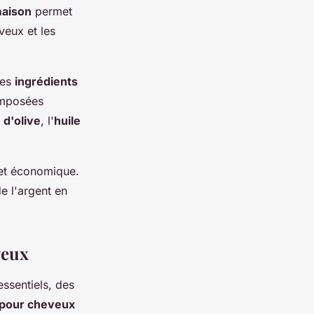
aison
permet
veux et les
des
ingrédients
omposées
 d'olive
, l'
huile
et économique.
e l'argent en
veux
essentiels, des
pour cheveux