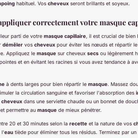
poing
habituel. Vos
cheveux
seront brillants et soyeux.
pliquer correctement votre masque capi
lleur parti de votre
masque capillaire
, il est crucial de bien 
r
démêler
vos
cheveux
pour éviter les nœuds et répartir le
e. Appliquez le
masque
sur cheveux
secs
ou légèrement h
s pointes et en évitant les racines si vous avez tendance à av
ne
à dents larges pour bien répartir le
masque
. Massez do
imuler la circulation sanguine et favoriser l'absorption des
s
cheveux
dans une serviette chaude ou un bonnet de douc
 et permettre au
masque
de mieux pénétrer.
ntre 20 et 30 minutes selon la
recette
et la nature de vos
c
l'
eau
tiède pour éliminer tous les résidus. Terminez par un