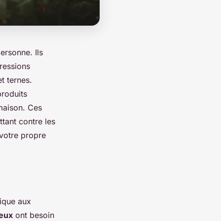
ersonne. Ils
gressions
t ternes.
produits
aison. Ces
uttant contre les
 votre propre
mique aux
eux
ont besoin