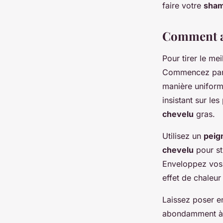
faire votre
sham
Comment ap
Pour tirer le mei
Commencez pa
manière uniform
insistant sur le
chevelu
gras.
Utilisez un
peig
chevelu
pour st
Enveloppez vo
effet de chaleur
Laissez poser e
abondamment à 