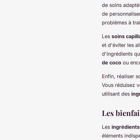
de soins adaptés
de personnaliser
problèmes à tra
Les
soins capill
et d'éviter les a
d'ingrédients q
de coco
ou enc
Enfin, réaliser 
Vous réduisez v
utilisant des
ing
Les bienfa
Les
ingrédients
éléments indisp