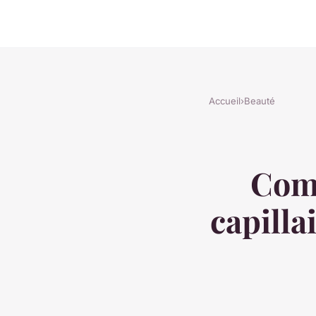
Accueil
›
Beauté
Com
capilla