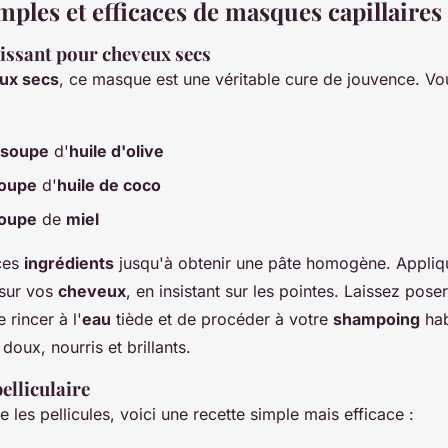
mples et efficaces de masques capillaire
ssant pour cheveux secs
ux secs
, ce masque est une véritable cure de jouvence. Vo
à soupe
d'
huile d'olive
soupe
d'
huile de coco
soupe
de
miel
ces
ingrédients
jusqu'à obtenir une pâte homogène. Appliq
sur vos
cheveux
, en insistant sur les pointes. Laissez pos
 rincer à l'
eau
tiède et de procéder à votre
shampoing
hab
doux, nourris et brillants.
elliculaire
e les pellicules, voici une recette simple mais efficace :