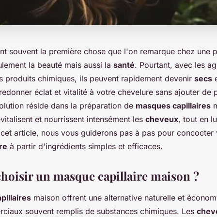
nt souvent la première chose que l'on remarque chez une p
ulement la beauté mais aussi la
santé
. Pourtant, avec les a
es produits chimiques, ils peuvent rapidement devenir
secs
e
donner éclat et vitalité à votre chevelure sans ajouter de 
olution réside dans la préparation de
masques capillaires
m
evitalisent et nourrissent intensément les
cheveux
, tout en l
 cet article, nous vous guiderons pas à pas pour concocter
re
à partir d'ingrédients simples et efficaces.
hoisir un masque capillaire maison ?
illaires
maison offrent une alternative naturelle et écono
ciaux souvent remplis de substances chimiques. Les
chev