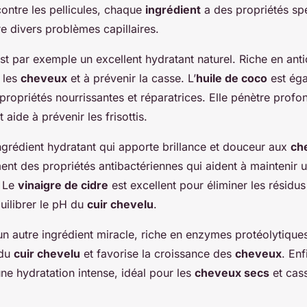
ontre les pellicules, chaque
ingrédient
a des propriétés spé
e divers problèmes capillaires.
st par exemple un excellent hydratant naturel. Riche en anti
 les
cheveux
et à prévenir la casse. L’
huile de coco
est éga
propriétés nourrissantes et réparatrices. Elle pénètre prof
t aide à prévenir les frisottis.
ngrédient hydratant qui apporte brillance et douceur aux
ch
nt des propriétés antibactériennes qui aident à maintenir 
. Le
vinaigre de cidre
est excellent pour éliminer les résidus
quilibrer le pH du
cuir chevelu
.
un autre ingrédient miracle, riche en enzymes protéolytiques
 du
cuir chevelu
et favorise la croissance des
cheveux
. Enf
e hydratation intense, idéal pour les
cheveux secs
et cass