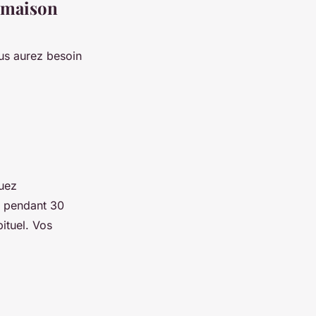
s maison
us aurez besoin
uez
er pendant 30
ituel. Vos