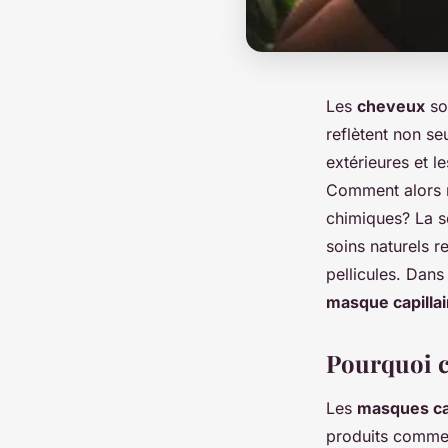
Les
cheveux
so
reflètent non se
extérieures et l
Comment alors re
chimiques? La s
soins naturels r
pellicules. Dans
masque capillai
Pourquoi c
Les
masques cap
produits commer