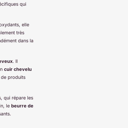
cifiques qui
oxydants, elle
lement très
ondément dans la
eveux
. Il
un
cuir chevelu
 de produits
, qui répare les
in, le
beurre de
ants.