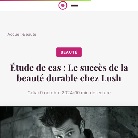
Accueil
›
Beauté
BEAUTÉ
Étude de cas : Le succès de la
beauté durable chez Lush
Célia
•
9 octobre 2024
•
10 min de lecture