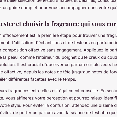
ne belle sélection de testeurs fiables et détaillés, consulte
z un guide complet pour vous accompagner dans votre quêt
ster et choisir la fragrance qui vous co
m efficacement est la première étape pour trouver une frag
ent. L’utilisation d'échantillons et de testeurs en parfumer
a composition olfactive sans engagement. Appliquez le par
e la peau, comme l’intérieur du poignet ou le creux du cou
olution. Il est crucial d'observer un parfum sur plusieurs he
de olfactive, depuis les notes de tête jusqu’aux notes de fon
ler différentes facettes avec le temps.
rs fragrances entre elles est également conseillé. En senta
te, vous affinerez votre perception et pourrez mieux identifi
otre style. Pour éviter la confusion, attendez une dizaine 
évitez de porter un parfum avant la séance de test afin que