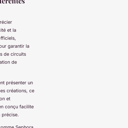
férentes
récier
té et la
ficiels,
ur garantir la
s de circuits
ation de
ent présenter un
les créations, ce
on et
n conçu facilite
 précise.
s comme Sephora,