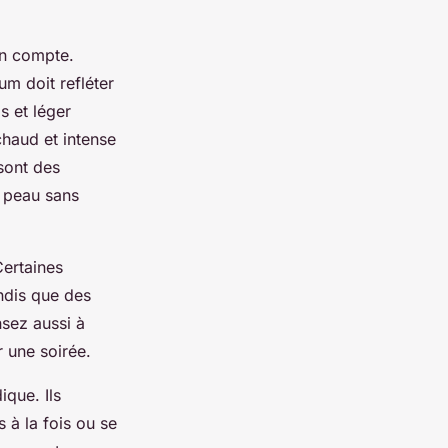
en compte.
um doit refléter
s et léger
haud et intense
 sont des
e peau sans
Certaines
andis que des
nsez aussi à
 une soirée.
ique. Ils
 à la fois ou se