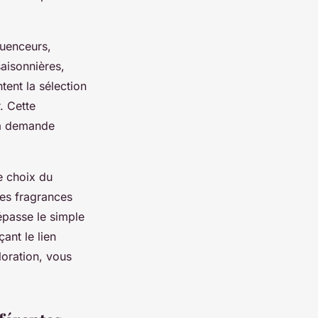
luenceurs,
aisonnières,
ent la sélection
. Cette
 la demande
e choix du
es fragrances
épasse le simple
ant le lien
loration, vous