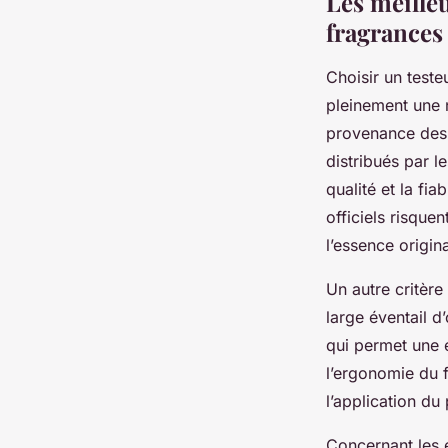
Les meille
fragrances
Choisir un teste
pleinement une n
provenance des t
distribués par 
qualité et la fi
officiels risque
l’essence origina
Un autre critère
large éventail d
qui permet une e
l’ergonomie du f
l’application du
Concernant les 