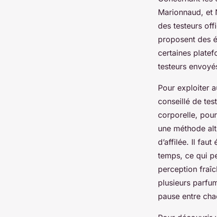
Marionnaud, et 
des testeurs off
proposent des éc
certaines platef
testeurs envoyé
Pour exploiter a
conseillé de tes
corporelle, pour
une méthode alte
d’affilée. Il fa
temps, ce qui pe
perception fraî
plusieurs parfu
pause entre cha