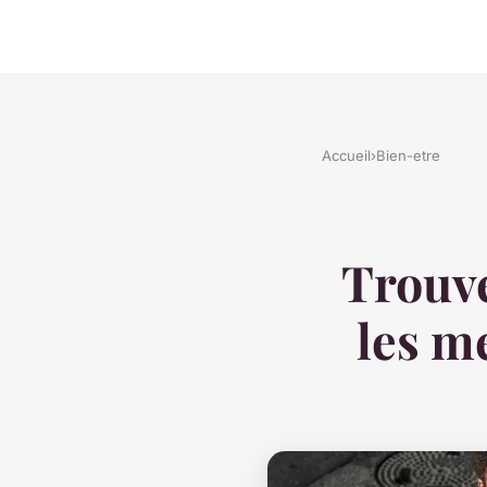
Accueil
›
Bien-etre
Trouve
les m