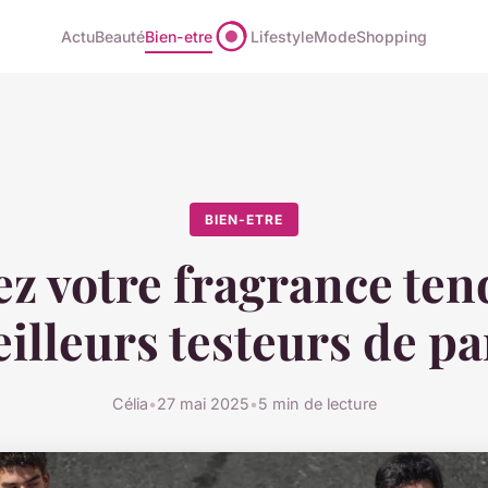
Actu
Beauté
Bien-etre
Lifestyle
Mode
Shopping
BIEN-ETRE
z votre fragrance ten
eilleurs testeurs de p
Célia
•
27 mai 2025
•
5 min de lecture