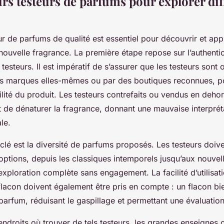
urs testeurs de parfums pour explorer dif
ur de parfums de qualité est essentiel pour découvrir et app
ouvelle fragrance. La première étape repose sur l’authentici
esteurs. Il est impératif de s’assurer que les testeurs sont of
les marques elles-mêmes ou par des boutiques reconnues, po
abilité du produit. Les testeurs contrefaits ou vendus en dehor
nt de dénaturer la fragrance, donnant une mauvaise interprét
le.
 clé est la diversité de parfums proposés. Les testeurs doiv
’options, depuis les classiques intemporels jusqu’aux nouvel
xploration complète sans engagement. La facilité d’utilisati
lacon doivent également être pris en compte : un flacon bie
 parfum, réduisant le gaspillage et permettant une évaluation
endroits où trouver de tels testeurs, les grandes enseigne