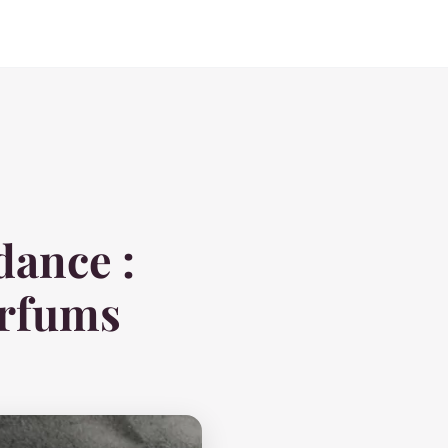
dance :
arfums