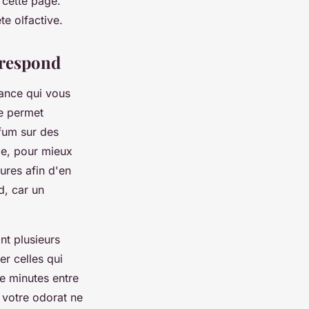
z cette page.
e olfactive.
rrespond
rance qui vous
ie permet
fum sur des
de, pour mieux
ures afin d'en
d, car un
nt plusieurs
er celles qui
de minutes entre
 votre odorat ne