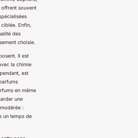
 offrent souvent
 spécialisées
ciblée. Enfin,
ualité des
sement choisie.
osent. Il est
 avec la chimie
ependant, est
 parfums
 parfums en même
garder une
 modérée :
rs un temps de