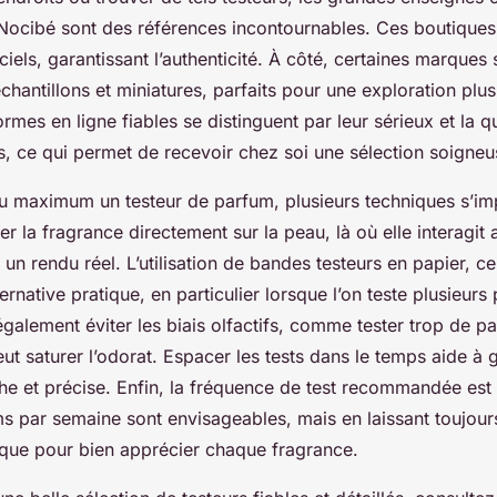
Nocibé sont des références incontournables. Ces boutiques
iciels, garantissant l’authenticité. À côté, certaines marques
hantillons et miniatures, parfaits pour une exploration plus 
ormes en ligne fiables se distinguent par leur sérieux et la q
s, ce qui permet de recevoir chez soi une sélection soigneu
u maximum un testeur de parfum, plusieurs techniques s’imp
ter la fragrance directement sur la peau, là où elle interagit
 un rendu réel. L’utilisation de bandes testeurs en papier, c
rnative pratique, en particulier lorsque l’on teste plusieurs
ut également éviter les biais olfactifs, comme tester trop de
ut saturer l’odorat. Espacer les tests dans le temps aide à 
che et précise. Enfin, la fréquence de test recommandée est
ms par semaine sont envisageables, mais en laissant toujou
que pour bien apprécier chaque fragrance.