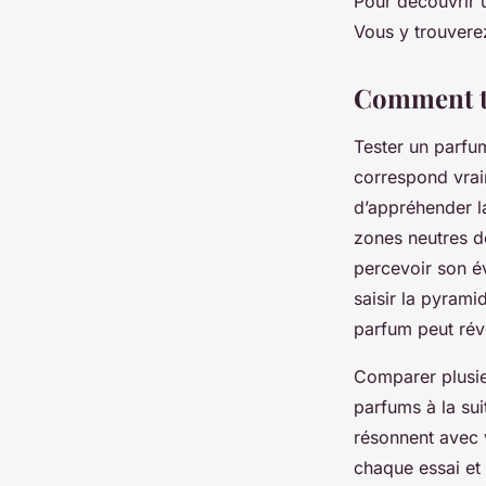
Pour découvrir u
Vous y trouvere
Comment te
Tester un parfu
correspond vraim
d’appréhender l
zones neutres d
percevoir son év
saisir la pyrami
parfum peut révé
Comparer plusieu
parfums à la sui
résonnent avec v
chaque essai et 