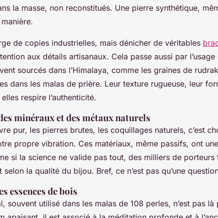
 dans la masse, non reconstitués. Une pierre synthétique, mêm
 manière.
ge de copies industrielles, mais dénicher de véritables
brac
ention aux détails artisanaux. Cela passe aussi par l’usage
vent sourcés dans l’Himalaya, comme les graines de rudraks
es dans les malas de prière. Leur texture rugueuse, leur for
 elles respire l’authenticité.
des minéraux et des métaux naturels
ivre pur, les pierres brutes, les coquillages naturels, c’est ch
votre propre vibration. Ces matériaux, même passifs, ont u
e si la science ne valide pas tout, des milliers de porteurs
t selon la qualité du bijou. Bref, ce n’est pas qu’une questio
es essences de bois
l, souvent utilisé dans les malas de 108 perles, n’est pas là
 apaisant, il est associé à la méditation profonde et à l’an