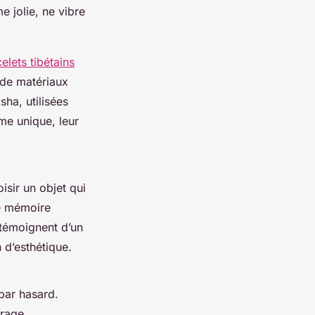
e jolie, ne vibre
elets tibétains
 de matériaux
ha, utilisées
me unique, leur
oisir un objet qui
ne mémoire
 témoignent d’un
n d’esthétique.
 par hasard.
crage.