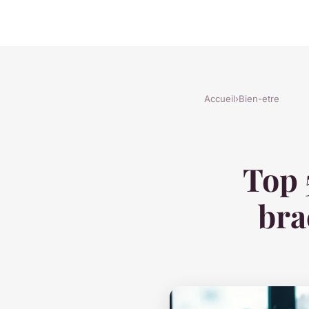
Accueil
›
Bien-etre
Top 
bra