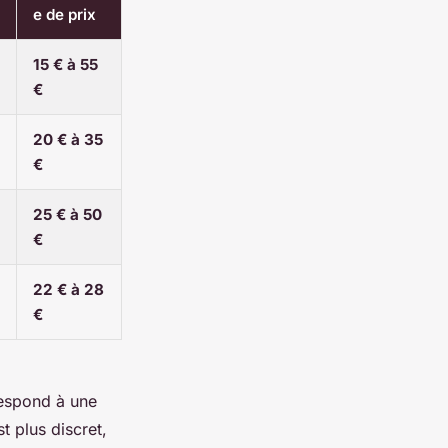
e de prix
15 € à 55
€
20 € à 35
€
25 € à 50
€
22 € à 28
€
respond à une
t plus discret,