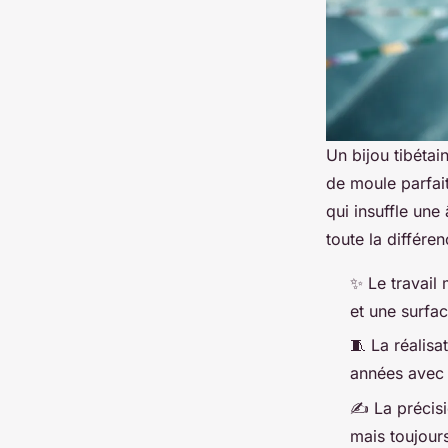
Un bijou tibétai
de moule parfait.
qui insuffle une
toute la différe
✨ Le travail
et une surfa
🧵 La réalisa
années avec 
✍️ La précisi
mais toujours