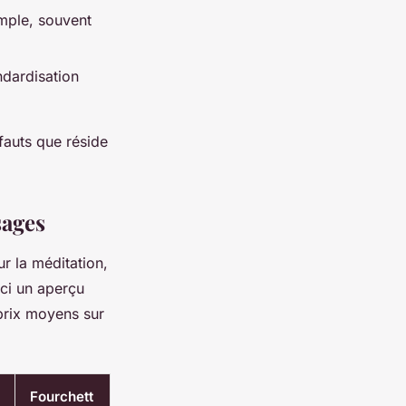
emple, souvent
andardisation
éfauts que réside
sages
ur la méditation,
ici un aperçu
 prix moyens sur
Fourchett