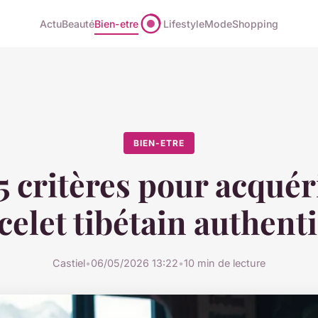
Actu
Beauté
Bien-etre
Lifestyle
Mode
Shopping
BIEN-ETRE
5 critères pour acquér
celet tibétain authent
Castiel
•
06/05/2026 13:22
•
10 min de lecture