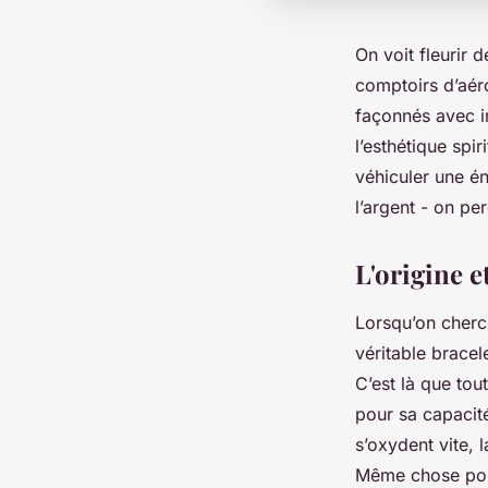
On voit fleurir 
comptoirs d’aé
façonnés avec in
l’esthétique spi
véhiculer une é
l’argent - on per
L'origine e
Lorsqu’on cherc
véritable bracele
C’est là que tou
pour sa capacité
s’oxydent vite, 
Même chose pour 