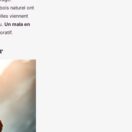
bois naturel ont
lles viennent
u.
Un mala en
ratif.
r