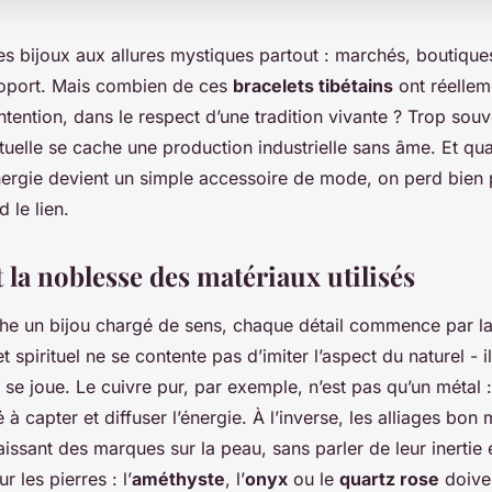
des bijoux aux allures mystiques partout : marchés, boutiques
roport. Mais combien de ces
bracelets tibétains
ont réellem
tention, dans le respect d’une tradition vivante ? Trop souv
rituelle se cache une production industrielle sans âme. Et qu
nergie devient un simple accessoire de mode, on perd bien 
d le lien.
t la noblesse des matériaux utilisés
he un bijou chargé de sens, chaque détail commence par la
t spirituel ne se contente pas d’imiter l’aspect du naturel - i
t se joue. Le cuivre pur, par exemple, n’est pas qu’un métal : 
 à capter et diffuser l’énergie. À l’inverse, les alliages bon
laissant des marques sur la peau, sans parler de leur inertie
les pierres : l’
améthyste
, l’
onyx
ou le
quartz rose
doiven