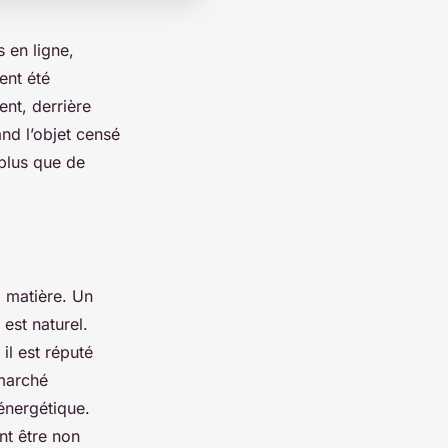
 en ligne,
ent été
ent, derrière
and l’objet censé
plus que de
 matière. Un
l
est
naturel.
il est réputé
 marché
 énergétique.
t être non