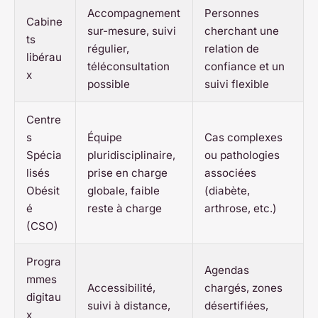
Accompagnement
Personnes
Cabine
sur-mesure, suivi
cherchant une
ts
régulier,
relation de
libérau
téléconsultation
confiance et un
x
possible
suivi flexible
Centre
s
Équipe
Cas complexes
Spécia
pluridisciplinaire,
ou pathologies
lisés
prise en charge
associées
Obésit
globale, faible
(diabète,
é
reste à charge
arthrose, etc.)
(CSO)
Progra
Agendas
mmes
Accessibilité,
chargés, zones
digitau
suivi à distance,
désertifiées,
x