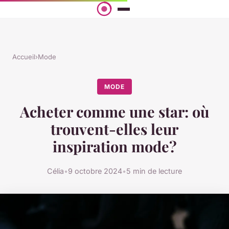
Accueil
›
Mode
MODE
Acheter comme une star: où
trouvent-elles leur
inspiration mode?
Célia
•
9 octobre 2024
•
5 min de lecture