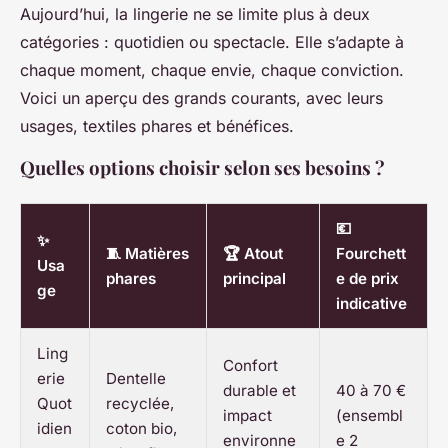
Aujourd’hui, la lingerie ne se limite plus à deux
catégories : quotidien ou spectacle. Elle s’adapte à
chaque moment, chaque envie, chaque conviction.
Voici un aperçu des grands courants, avec leurs
usages, textiles phares et bénéfices.
Quelles options choisir selon ses besoins ?
💶
✨
🧵 Matières
🏆 Atout
Fourchett
Usa
phares
principal
e de prix
ge
indicative
Ling
Confort
erie
Dentelle
durable et
40 à 70 €
Quot
recyclée,
impact
(ensembl
idien
coton bio,
environne
e 2