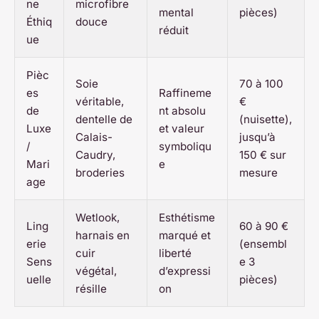
ne
microfibre
mental
pièces)
Éthiq
douce
réduit
ue
Pièc
Soie
70 à 100
es
Raffineme
véritable,
€
de
nt absolu
dentelle de
(nuisette),
Luxe
et valeur
Calais-
jusqu’à
/
symboliqu
Caudry,
150 € sur
Mari
e
broderies
mesure
age
Wetlook,
Esthétisme
Ling
60 à 90 €
harnais en
marqué et
erie
(ensembl
cuir
liberté
Sens
e 3
végétal,
d’expressi
uelle
pièces)
résille
on