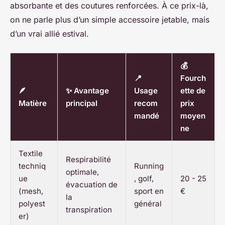
absorbante et des coutures renforcées. À ce prix-là,
on ne parle plus d’un simple accessoire jetable, mais
d’un vrai allié estival.
💰
📍
Fourch
🪶
✨ Avantage
Usage
ette de
Matière
principal
recom
prix
mandé
moyen
ne
Textile
Respirabilité
techniq
Running
optimale,
ue
, golf,
20 - 25
évacuation de
(mesh,
sport en
€
la
polyest
général
transpiration
er)